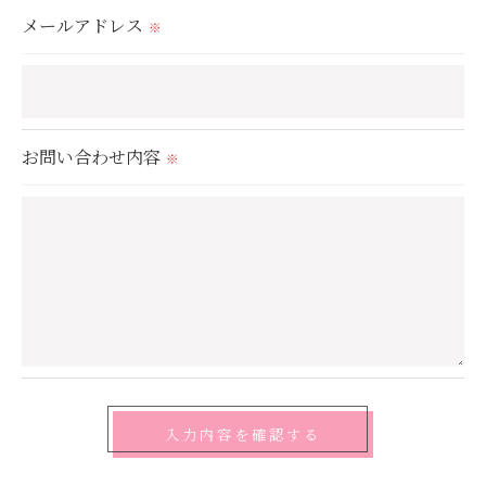
置をとり、適切な監督を行います。
メールアドレス
※
＜個人情報の安全管理＞
当社では、個人情報の漏洩等がなされないよう、適
切に安全管理対策を実施します。
お問い合わせ内容
※
＜個人情報を与えなかった場合に生じる結果＞
必要な情報を頂けない場合は、それに対応した当社
のサービスをご提供できない場合がございますので
予めご了承ください。
＜個人情報の開示･訂正・削除･利用停止の手続につ
いて＞
当社では、お客様の個人情報の開示･訂正･削除・利
用停止の手続を定めさせて頂いております。