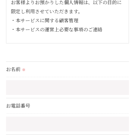
お客様よりお預かりした個人情報は、以下の目的に
限定し利用させていただきます。
・本サービスに関する顧客管理
・本サービスの運営上必要な事項のご連絡
＜個人情報の提供について＞
当社ではお客様の同意を得た場合または法令に定め
られた場合を除き、
お名前
※
取得した個人情報を第三者に提供することはいたし
ません。
＜個人情報の委託について＞
お電話番号
当社では、利用目的の達成に必要な範囲において、
個人情報を外部に委託する場合があります。
これらの委託先に対しては個人情報保護契約等の措