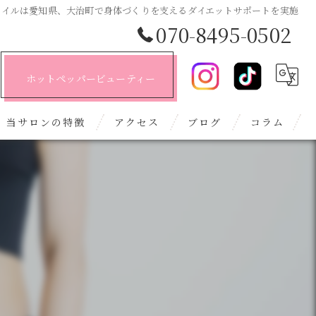
ネイルは愛知県、大治町で身体づくりを支えるダイエットサポートを実施
070-8495-0502
ホットペッパービューティー
当サロンの特徴
アクセス
ブログ
コラム
ダイエット
エステ
オールハンド
デザイン
マグネット