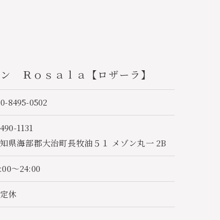
ロン Ｒｏｓａｌａ【ロザーラ】
70-8495-0502
490-1131
知県海部郡大治町長牧油５１ メゾン丸一 2B
1:00～24:00
不定休