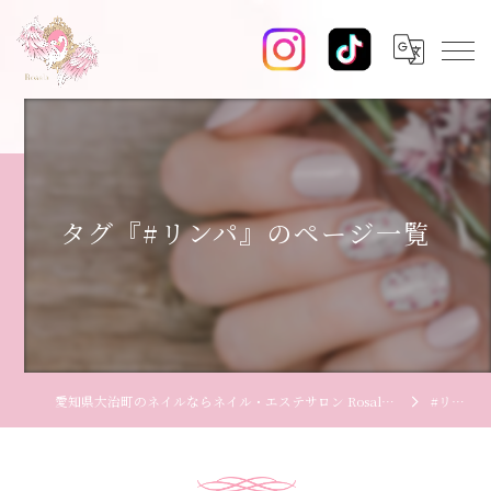
タグ『#リンパ』のページ一覧
愛知県大治町のネイルならネイル・エステサロン Rosala【ロザーラ】
#リンパ