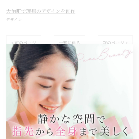
大治町で理想のデザインを創作
デザイン
< 前のページ
一覧に戻る
次のページ >
関連タグ
#デザイン
#大治町
カテゴリー
Categories