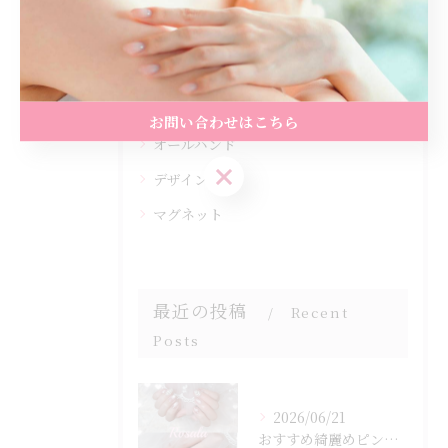
全てのカテゴリー
ダイエット
エステ
お問い合わせはこちら
オールハンド
お問い合わせはこちら
デザイン
マグネット
最近の投稿
Recent
Posts
2026/06/21
おすすめ綺麗めピンクマグ☆⁡