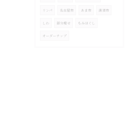
リンパ
名古屋市
あま市
清須市
しわ
部分瘦せ
もみほぐし
オーダーチップ