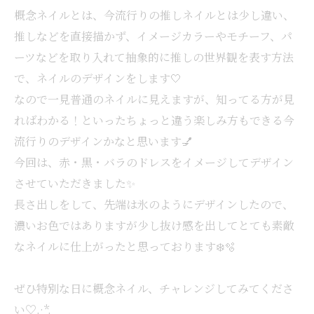
概念ネイルとは、今流行りの推しネイルとは少し違い、
推しなどを直接描かず、イメージカラーやモチーフ、パ
ーツなどを取り入れて抽象的に推しの世界観を表す方法
で、ネイルのデザインをします‎🤍
なので一見普通のネイルに見えますが、知ってる方が見
ればわかる！といったちょっと違う楽しみ方もできる今
流行りのデザインかなと思います💅
今回は、赤・黒・バラのドレスをイメージしてデザイン
させていただきました✨️
長さ出しをして、先端は氷のようにデザインしたので、
濃いお色ではありますが少し抜け感を出してとても素敵
なネイルに仕上がったと思っております❄️🫧
ぜひ特別な日に概念ネイル、チャレンジしてみてくださ
い♡.·*.