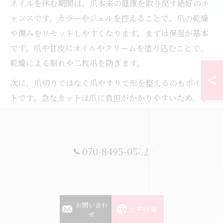
ネイルを休む期間は、爪本来の健康を取り戻す絶好のチ
ャンスです。カラーやジェルを控えることで、爪の乾燥
や傷みをリセットしやすくなります。まずは保湿が基本
です。爪や甘皮にオイルやクリームを塗り込むことで、
乾燥による割れや二枚爪を防ぎます。
次に、爪切りではなく爪やすりで形を整えるのもポイン
トです。急なカットは爪に負担がかかりやすいため、や
すりで整えることでダメージを最小限に抑えられます。
ホ
ッ
さらに、手洗いや家事の後は必ず保湿ケアを忘れずに行
ト
ペ
ッ
いましょう。
パ
070-8495-0502
ー
ビ
実際にネイルを休む期間中に保湿を徹底したお客様から
ュ
ー
テ
は「爪の縦筋が目立たなくなった」「割れにくくなっ
ィ
ー
た」という声も多く聞かれます。爪の休息期間を有効に
お問い合わ
使うことで、次のネイルもより長持ちしやすくなりま
ご予約
せ
す。