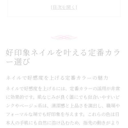
シーン別に選ぶネイルのおすすめ色
ネイルで清潔感を演出するカラーとは
自分らしさを引き出すネイルのポイント
健康な爪を守るネイルケアの基本知識
爪の健康を保つネイルケア習慣の重要性
好印象ネイルを叶える定番カラ
ネイルによるダメージを減らすコツと方法
ー選び
健康な爪を育む正しいネイルの手順
ネイルを続ける方のための爪保護対策
ネイルで好感度を上げる定番カラーの魅力
ネイル後のケアで差がつく爪の美しさ
ネイルで好感度を上げるには、定番カラーの活用が非常
職場や恋愛にも合う清潔感デザイン術
に効果的です。肌なじみが良く誰にでも似合いやすいピ
ネイルで清潔感を演出するデザイン選び
ンクやベージュ系は、清潔感と上品さを演出し、職場や
派手すぎないネイルが与える好印象とは
フォーマルな場でも好印象を与えます。これらの色は日
職場にも馴染むナチュラルネイルの提案
本人の手肌にも自然に溶け込むため、指先の動きがより