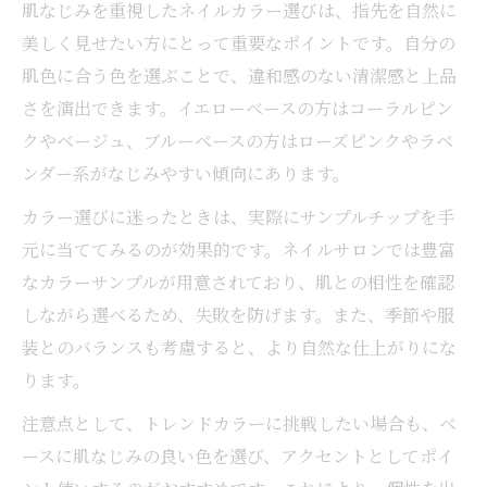
再開前に知りたい爪の健康チェック法
肌なじみを重視したネイルカラー選びは、指先を自然に
ネイル業界の今とセルフケアの未来
美しく見せたい方にとって重要なポイントです。自分の
肌色に合う色を選ぶことで、違和感のない清潔感と上品
ネイル業界の現状と今後のトレンド予測
さを演出できます。イエローベースの方はコーラルピン
セルフネイル普及による市場の変化とは
クやベージュ、ブルーベースの方はローズピンクやラベ
プロとセルフのネイルケア比較ポイント
ンダー系がなじみやすい傾向にあります。
ネイル業界の話題とセルフケアの進化
カラー選びに迷ったときは、実際にサンプルチップを手
今後求められるネイルの新しい価値観
元に当ててみるのが効果的です。ネイルサロンでは豊富
なカラーサンプルが用意されており、肌との相性を確認
しながら選べるため、失敗を防げます。また、季節や服
装とのバランスも考慮すると、より自然な仕上がりにな
ります。
注意点として、トレンドカラーに挑戦したい場合も、ベ
ースに肌なじみの良い色を選び、アクセントとしてポイ