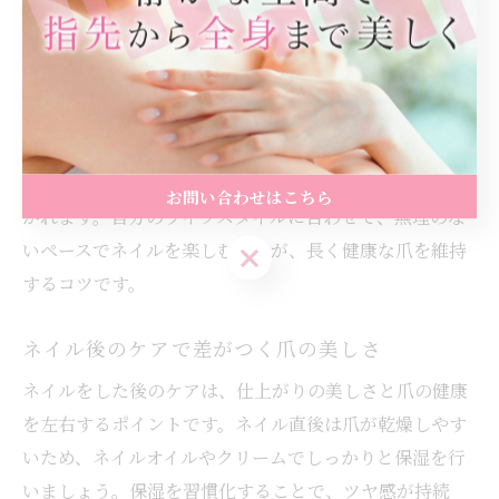
爪にかかるストレスを軽減できます。また、ネイルオイ
ルやハンドクリームで日常的に保湿し、爪の乾燥や割れ
を防ぐことも大切です。
「ネイルを続けているけれど、爪が薄くなった」と感じ
る方からは、休息期間を取り入れたことで「爪が丈夫に
なった」「カラーのノリが良くなった」といった声も聞
お問い合わせはこちら
かれます。自分のライフスタイルに合わせて、無理のな
いペースでネイルを楽しむことが、長く健康な爪を維持
お問い合わせはこちら
するコツです。
ネイル後のケアで差がつく爪の美しさ
ネイルをした後のケアは、仕上がりの美しさと爪の健康
を左右するポイントです。ネイル直後は爪が乾燥しやす
いため、ネイルオイルやクリームでしっかりと保湿を行
いましょう。保湿を習慣化することで、ツヤ感が持続