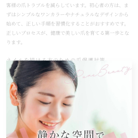
客様の爪トラブルを減らしています。初心者の方は、ま
ずはシンプルなワンカラーやナチュラルなデザインから
始めて、正しい手順を習慣化することがおすすめです。
正しいプロセスが、健康で美しい爪を育てる第一歩とな
ります。
ネイルを続ける方のための爪保護対策
ネイルを長く楽しみたい方にとって、爪を守るための対
策はとても重要です。特にジェルネイルやアートネイル
を続ける場合、爪への負担が蓄積しやすくなります。そ
のため、定期的なネイルオフや休息期間を設けることが
推奨されます。
具体的には、2〜3週間ごとにネイルを付け替える際、1
週間ほど自爪で過ごす「ネイル休息期間」を設けると、