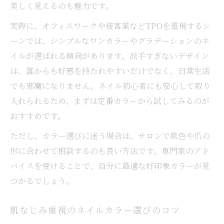
恋愛シーンで人気のネイルデザイン傾向
美しく見えるのも魅力です。
ネイルの長さや形で変わる印象の違い
実際に、オフィスワークや接客業などTPOを重視するシ
肌になじむネイルで指先から自信を
ーンでは、シンプルなワンカラーやグラデーションのネ
イルが選ばれる傾向があります。派手すぎないデザイン
肌色に合うネイルカラーの選び方ガイド
は、誰からも好感を持たれやすいだけでなく、日常生活
ネイルで手元の美しさを引き立てるには
でも邪魔になりません。ネイル初心者にも安心して取り
パーソナルカラー別ネイルの活用術
入れられるため、まずは定番カラーから試してみるのが
指先から自信を得るネイルの秘訣とは
おすすめです。
ネイルで叶う自然な美しさの作り方
ただし、カラー選びに迷う場合は、サロンで肌色や爪の
爪を労わる休止期間の過ごし方とは
形に合わせて相談するのも良い方法です。専門家のアド
ネイルを休む期間におすすめの爪ケア法
バイスを受けることで、自分に最適な好印象カラーが見
ジェルネイル休止中の爪の回復ポイント
つかるでしょう。
健康な自爪を維持するための注意点
肌なじみ重視のネイルカラー選びのコツ
ネイル休止で感じる変化と回復の目安